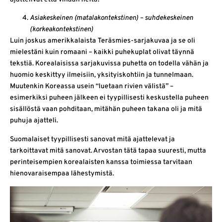
Asiakeskeinen (matalakontekstinen) – suhdekeskeinen
(korkeakontekstinen)
Luin joskus amerikkalaista Teräsmies-sarjakuvaa ja se oli
mielestäni kuin romaani – kaikki puhekuplat olivat täynnä
tekstiä. Korealaisissa sarjakuvissa puhetta on todella vähän ja
huomio keskittyy ilmeisiin, yksityiskohtiin ja tunnelmaan.
Muutenkin Koreassa usein “luetaan rivien välistä” –
esimerkiksi puheen jälkeen ei tyypillisesti keskustella puheen
sisällöstä vaan pohditaan, mitähän puheen takana oli ja mitä
puhuja ajatteli.
Suomalaiset tyypillisesti sanovat mitä ajattelevat ja
tarkoittavat mitä sanovat. Arvostan tätä tapaa suuresti, mutta
perinteisempien korealaisten kanssa toimiessa tarvitaan
hienovaraisempaa lähestymistä.