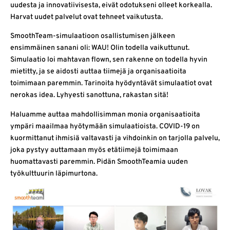
uudesta ja innovatiivisesta, eivät odotukseni olleet korkealla.
Harvat uudet palvelut ovat tehneet vaikutusta.
SmoothTeam-simulaatioon osallistumisen jälkeen
ensimmäinen sanani oli: WAU! Olin todella vaikuttunut.
Simulaatio loi mahtavan flown, sen rakenne on todella hyvin
mietitty, ja se aidosti auttaa tiimejä ja organisaatioita
toimimaan paremmin. Tarinoita hyödyntävät simulaatiot ovat
nerokas idea. Lyhyesti sanottuna, rakastan sitä!
Haluamme auttaa mahdollisimman monia organisaatioita
ympäri maailmaa hyötymään simulaatioista. COVID-19 on
kuormittanut ihmisiä valtavasti ja vihdoinkin on tarjolla palvelu,
joka pystyy auttamaan myös etätiimejä toimimaan
huomattavasti paremmin. Pidän SmoothTeamia uuden
työkulttuurin läpimurtona.