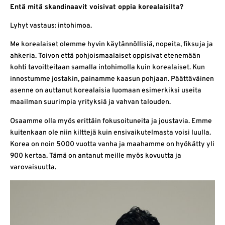
Entä mitä skandinaavit voisivat oppia korealaisilta?
Lyhyt vastaus: intohimoa.
Me korealaiset olemme hyvin käytännöllisiä, nopeita, fiksuja ja
ahkeria. Toivon että pohjoismaalaiset oppisivat etenemään
kohti tavoitteitaan samalla intohimolla kuin korealaiset. Kun
innostumme jostakin, painamme kaasun pohjaan. Päättäväinen
asenne on auttanut korealaisia luomaan esimerkiksi useita
maailman suurimpia yrityksiä ja vahvan talouden.
Osaamme olla myös erittäin fokusoituneita ja joustavia. Emme
kuitenkaan ole niin kilttejä kuin ensivaikutelmasta voisi luulla.
Korea on noin 5000 vuotta vanha ja maahamme on hyökätty yli
900 kertaa. Tämä on antanut meille myös kovuutta ja
varovaisuutta.