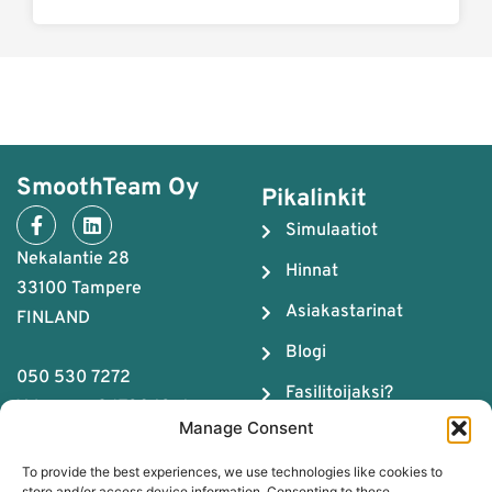
SmoothTeam Oy
Pikalinkit
Simulaatiot
Nekalantie 28
Hinnat
33100 Tampere
Asiakastarinat
FINLAND
Blogi
050 530 7272
Fasilitoijaksi?
Y-tunnus: 2679043-4
Manage Consent
Meistä
To provide the best experiences, we use technologies like cookies to
Tiimityön ABC
store and/or access device information. Consenting to these