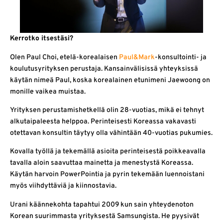
Kerrotko itsestäsi?
Olen Paul Choi, etelä-korealaisen
Paul&Mark
-konsultointi- ja
koulutusyrityksen perustaja. Kansainvälisissä yhteyksissä
käytän nimeä Paul, koska korealainen etunimeni Jaewoong on
monille vaikea muistaa.
Yrityksen perustamishetkellä olin 28-vuotias, mikä ei tehnyt
alkutaipaleesta helppoa. Perinteisesti Koreassa vakavasti
otettavan konsultin täytyy olla vähintään 40-vuotias pukumies.
Kovalla työllä ja tekemällä asioita perinteisestä poikkeavalla
tavalla aloin saavuttaa mainetta ja menestystä Koreassa.
Käytän harvoin PowerPointia ja pyrin tekemään luennoistani
myös viihdyttäviä ja kiinnostavia.
Urani käännekohta tapahtui 2009 kun sain yhteydenoton
Korean suurimmasta yrityksestä Samsungista. He pyysivät