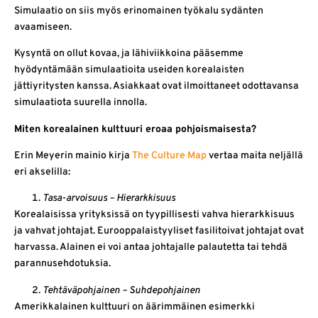
Simulaatio on siis myös erinomainen työkalu sydänten
avaamiseen.
Kysyntä on ollut kovaa, ja lähiviikkoina pääsemme
hyödyntämään simulaatioita useiden korealaisten
jättiyritysten kanssa. Asiakkaat ovat ilmoittaneet odottavansa
simulaatiota suurella innolla.
Miten korealainen kulttuuri eroaa pohjoismaisesta?
Erin Meyerin mainio kirja
The Culture Map
vertaa maita neljällä
eri akselilla:
Tasa-arvoisuus – Hierarkkisuus
Korealaisissa yrityksissä on tyypillisesti vahva hierarkkisuus
ja vahvat johtajat. Eurooppalaistyyliset fasilitoivat johtajat ovat
harvassa. Alainen ei voi antaa johtajalle palautetta tai tehdä
parannusehdotuksia.
Tehtäväpohjainen – Suhdepohjainen
Amerikkalainen kulttuuri on äärimmäinen esimerkki