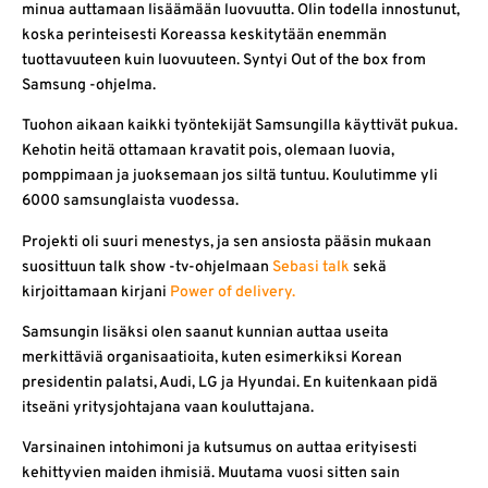
minua auttamaan lisäämään luovuutta. Olin todella innostunut,
koska perinteisesti Koreassa keskitytään enemmän
tuottavuuteen kuin luovuuteen. Syntyi Out of the box from
Samsung -ohjelma.
Tuohon aikaan kaikki työntekijät Samsungilla käyttivät pukua.
Kehotin heitä ottamaan kravatit pois, olemaan luovia,
pomppimaan ja juoksemaan jos siltä tuntuu. Koulutimme yli
6000 samsunglaista vuodessa.
Projekti oli suuri menestys, ja sen ansiosta pääsin mukaan
suosittuun talk show -tv-ohjelmaan
Sebasi talk
sekä
kirjoittamaan kirjani
Power of delivery
.
Samsungin lisäksi olen saanut kunnian auttaa useita
merkittäviä organisaatioita, kuten esimerkiksi Korean
presidentin palatsi, Audi, LG ja Hyundai. En kuitenkaan pidä
itseäni yritysjohtajana vaan kouluttajana.
Varsinainen intohimoni ja kutsumus on auttaa erityisesti
kehittyvien maiden ihmisiä. Muutama vuosi sitten sain