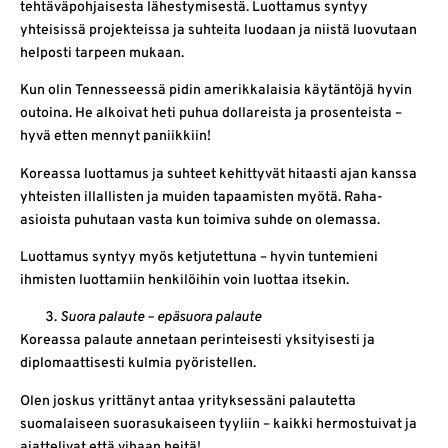
tehtäväpohjaisesta lähestymisestä. Luottamus syntyy
yhteisissä projekteissa ja suhteita luodaan ja niistä luovutaan
helposti tarpeen mukaan.
Kun olin Tennesseessä pidin amerikkalaisia käytäntöjä hyvin
outoina. He alkoivat heti puhua dollareista ja prosenteista –
hyvä etten mennyt paniikkiin!
Koreassa luottamus ja suhteet kehittyvät hitaasti ajan kanssa
yhteisten illallisten ja muiden tapaamisten myötä. Raha-
asioista puhutaan vasta kun toimiva suhde on olemassa.
Luottamus syntyy myös ketjutettuna – hyvin tuntemieni
ihmisten luottamiin henkilöihin voin luottaa itsekin.
Suora palaute – epäsuora palaute
Koreassa palaute annetaan perinteisesti yksityisesti ja
diplomaattisesti kulmia pyöristellen.
Olen joskus yrittänyt antaa yrityksessäni palautetta
suomalaiseen suorasukaiseen tyyliin – kaikki hermostuivat ja
ajattelivat että vihaan heitä!