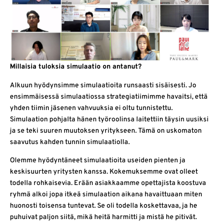
Millaisia tuloksia simulaatio on antanut?
Alkuun hyödynsimme simulaatioita runsaasti sisäisesti. Jo
ensimmäisessä simulaatiossa strategiatiimimme havaitsi, että
yhden tiimin jäsenen vahvuuksia ei oltu tunnistettu.
Simulaation pohjalta hänen työroolinsa laitettiin täysin uusiksi
ja se teki suuren muutoksen yritykseen. Tämä on uskomaton
saavutus kahden tunnin simulaatiolla.
Olemme hyödyntäneet simulaatioita useiden pienten ja
keskisuurten yritysten kanssa. Kokemuksemme ovat olleet
todella rohkaisevia. Erään asiakkaamme opettajista koostuva
ryhmä alkoi jopa itkeä simulaation aikana havaittuaan miten
huonosti toisensa tuntevat. Se oli todella koskettavaa, ja he
puhuivat paljon siitä, mikä heitä harmitti ja mistä he pitivät.