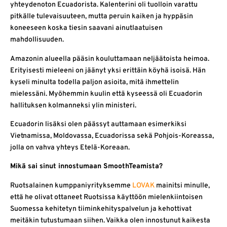
yhteydenoton Ecuadorista. Kalenterini oli tuolloin varattu
pitkälle tulevaisuuteen, mutta peruin kaiken ja hyppäsin
koneeseen koska tiesin saavani ainutlaatuisen
mahdollisuuden.
Amazonin alueella pääsin kouluttamaan neljäätoista heimoa.
Erityisesti mieleeni on jäänyt yksi erittäin köyhä isoisä. Hän
kyseli minulta todella paljon asioita, mitä ihmettelin
mielessäni. Myöhemmin kuulin että kyseessä oli Ecuadorin
hallituksen kolmanneksi ylin ministeri.
Ecuadorin lisäksi olen päässyt auttamaan esimerkiksi
Vietnamissa, Moldovassa, Ecuadorissa sekä Pohjois-Koreassa,
jolla on vahva yhteys Etelä-Koreaan.
Mikä sai sinut innostumaan SmoothTeamista?
Ruotsalainen kumppaniyrityksemme
LOVAK
mainitsi minulle,
että he olivat ottaneet Ruotsissa käyttöön mielenkiintoisen
Suomessa kehitetyn tiiminkehityspalvelun ja kehottivat
meitäkin tutustumaan siihen. Vaikka olen innostunut kaikesta