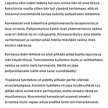
Lapsena näin isääni todella harvoin, koska hän oli aina töissä.
Kaksitoista vuotta sitten hän tuli ylpeänä kertomaan, että oli
tiskannut ensimmäistä kertaa astioita auttaakseen äitiämme.
Korealaiset ovat kateellisia pohjoismaisesta tasapainosta ja
tasa-arvosta. Pohjoismaissa kaikki ovat yhdenvertaisia vaikka
ovat eri ikäisiä tai eri sukupuolta. Koreassa täytyy aina totella
vanhempiaan ja vaimon pitää totella miestään vaikka mies
olisikin väärässä.
Koreassa äidin tehtävä on ollut pitkään pitää huolta lapsista ja
isän käydä töissä. Tunnistamme kuitenkin myös jo vaihtoehdon,
vaikka se onkin vielä harvinaista. Meillä on jopa
pohjoismaiselle isälle oma sana: scandidaddy!
Ylipäänsä työntekoa on pidetty pitkään perhe-elämää
arvostetumpana. Aiemmin työnteko oli jopa hyväksyttävä syy
jättää väliin esimerkiksi perhejuhlat, mutta onneksi tämä on
muuttumassa. Nuoremmat korealaiset osaavat onneksi
arvostaa myös vapaa-aikaa eivätkä toimi niin hierarkkisesti.