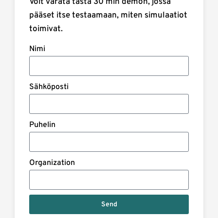
Voit varata tästä 30 min demon, jossa
pääset itse testaamaan, miten simulaatiot
toimivat.
Nimi
Sähköposti
Puhelin
Organization
Send