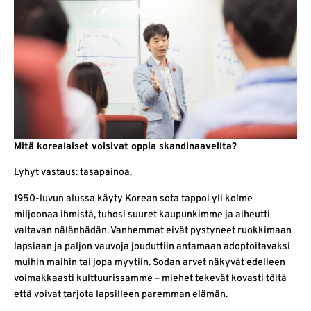
Mitä korealaiset voisivat oppia skandinaaveilta?
Lyhyt vastaus: tasapainoa.
1950-luvun alussa käyty Korean sota tappoi yli kolme
miljoonaa ihmistä, tuhosi suuret kaupunkimme ja aiheutti
valtavan nälänhädän. Vanhemmat eivät pystyneet ruokkimaan
lapsiaan ja paljon vauvoja jouduttiin antamaan adoptoitavaksi
muihin maihin tai jopa myytiin. Sodan arvet näkyvät edelleen
voimakkaasti kulttuurissamme – miehet tekevät kovasti töitä
että voivat tarjota lapsilleen paremman elämän.