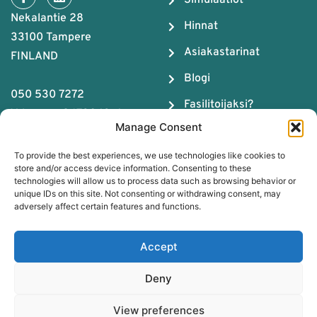
Simulaatiot
Nekalantie 28
Hinnat
33100 Tampere
Asiakastarinat
FINLAND
Blogi
050 530 7272
Fasilitoijaksi?
Y-tunnus: 2679043-4
Manage Consent
Meistä
To provide the best experiences, we use technologies like cookies to
Tiimityön ABC
store and/or access device information. Consenting to these
technologies will allow us to process data such as browsing behavior or
Lataa Tiimikemian
unique IDs on this site. Not consenting or withdrawing consent, may
opas
adversely affect certain features and functions.
Varaa maksuton
Accept
sparraus
Deny
Pelialustan rekisteriseloste
Asiakasrekisterin
View preferences