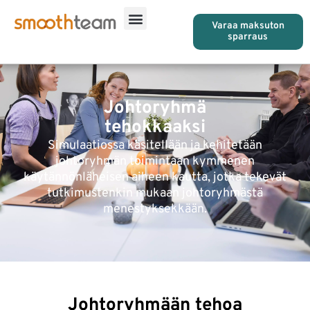
Varaa maksuton
sparraus
Johtoryhmä
tehokkaaksi
Simulaatiossa käsitellään ja kehitetään
johtoryhmän toimintaan kymmenen
käytännönläheisen aiheen kautta, jotka tekevät
tutkimustenkin mukaan johtoryhmästä
menestyksekkään.
Johtoryhmään tehoa