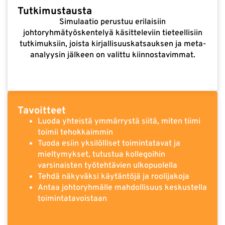
Tutkimustausta
Simulaatio perustuu erilaisiin
johtoryhmätyöskentelyä käsitteleviin tieteellisiin
tutkimuksiin, joista kirjallisuuskatsauksen ja meta-
analyysin jälkeen on valittu kiinnostavimmat.
Tavoitteet
Luoda yhteistä ymmärrystä siitä, miten tiimi
toimii tehokkaimmin
Tuoda esiin yksilölliset toimintatavat ja
mieltymykset, tutustua kollegoihin
varsinaisten työtehtävien ulkopuolella
Tehdä näkyväksi käytäntöjä ja roolijakoja
Antaa johtoryhmälle mahdollisuus keskustella
toimintatavoistaan