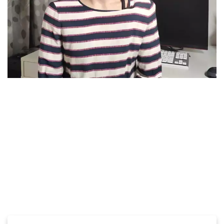
ÄT MIELIPITEET
VÄITTÄMÄ 4: EP
PUUTTUMI
äviä mielipiteitä tyrmäämättä
Kenelle teistä on luontaisinta puuttu
puheeksi?