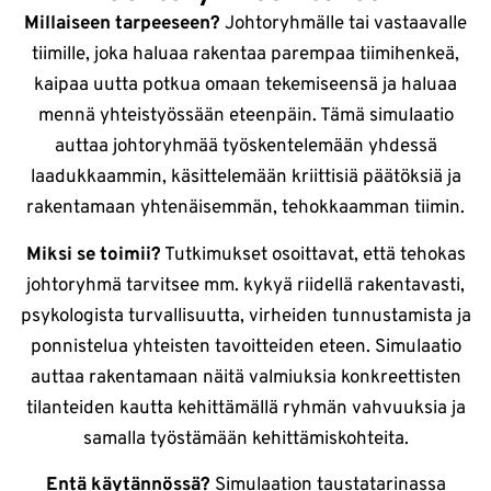
Millaiseen tarpeeseen?
Johtoryhmälle tai vastaavalle
tiimille, joka haluaa rakentaa parempaa tiimihenkeä,
kaipaa uutta potkua omaan tekemiseensä ja haluaa
mennä yhteistyössään eteenpäin. Tämä simulaatio
auttaa johtoryhmää työskentelemään yhdessä
laadukkaammin, käsittelemään kriittisiä päätöksiä ja
rakentamaan yhtenäisemmän, tehokkaamman tiimin.
Miksi se toimii?
Tutkimukset osoittavat, että tehokas
johtoryhmä tarvitsee mm. kykyä riidellä rakentavasti,
psykologista turvallisuutta, virheiden tunnustamista ja
ponnistelua yhteisten tavoitteiden eteen. Simulaatio
auttaa rakentamaan näitä valmiuksia konkreettisten
tilanteiden kautta kehittämällä ryhmän vahvuuksia ja
samalla työstämään kehittämiskohteita.
Entä käytännössä?
Simulaation taustatarinassa