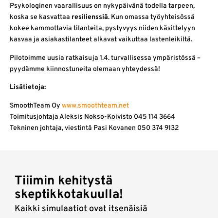
Psykologinen vaarallisuus on nykypäivänä todella tarpeen,
koska se kasvattaa
resilienssiä
. Kun omassa työyhteisössä
kokee kammottavia tilanteita, pystyvyys niiden käsittelyyn
kasvaa ja asiakastilanteet alkavat vaikuttaa lastenleikiltä.
Pilotoimme uusia ratkaisuja 1.4. turvallisessa ympäristössä –
pyydämme kiinnostuneita olemaan yhteydessä!
Lisätietoja:
SmoothTeam Oy
www.smoothteam.net
Toimitusjohtaja Aleksis Nokso-Koivisto 045 114 3664
Tekninen johtaja, viestintä Pasi Kovanen 050 374 9132
Tiiimin kehitystä
skeptikkotakuulla!
Kaikki simulaatiot ovat itsenäisiä