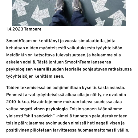
1.4.2023 Tampere
SmoothTeam on kehittänyt jo vuosia simulaatioita, joita
kehutaan niiden myönteisestä vaikutuksesta työyhteisöön.
Meidänkin on katsottava tulevaisuuteen, ja haluamme olla
askelen edellä. Tästä johtuen SmoothTeam lanseeraa
psykologisen vaarallisuuden
teorialle pohjautuvan ratkaisunsa
työyhteisöjen kehittämiseen.
Töiden tekemisessä on pohjimmiltaan kyse tiukasta asiasta.
Pehmeät arvot työyhteisössä alkaa olla jo nähty, ne ovat niin
2010-lukua. Havaintojemme mukaan tulevaisuudessa alaa
valtaa
negatiivinen psykologia
. Toisin sanoen käännämme
yleisesti “shit sandwich” -nimellä tunnetun palauterakenteen
toisin päin: jaamme avoimuuden nimissä heti negatiivisen ja
positiivinen piilotetaan tarvittaessa huomaamattomasti väliin.