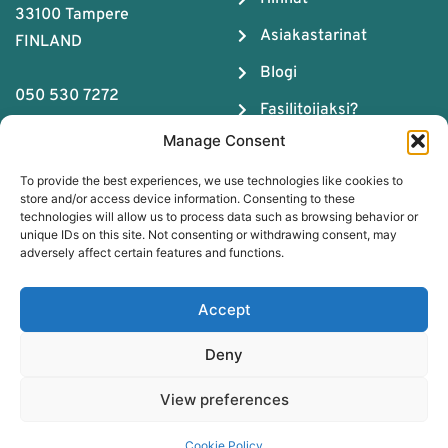
33100 Tampere
Asiakastarinat
FINLAND
Blogi
050 530 7272
Fasilitoijaksi?
Y-tunnus: 2679043-4
Manage Consent
Meistä
To provide the best experiences, we use technologies like cookies to
Tiimityön ABC
store and/or access device information. Consenting to these
technologies will allow us to process data such as browsing behavior or
Lataa Tiimikemian
unique IDs on this site. Not consenting or withdrawing consent, may
opas
adversely affect certain features and functions.
Varaa maksuton
Accept
sparraus
Deny
Pelialustan rekisteriseloste
Asiakasrekisterin
View preferences
tietosuojaseloste
Pelialusta
FI
Cookie Policy