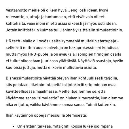
Vastaanotto meille oli oikein hyvä. Jengi osti idean, kysyi
relevantteja juttuja ja tuntuma on, että eivät vain olleet
kohteliaita, vaan moni mietti asiaa oikeasti ja myös osti idean.
Jotain kriittistäkin kulmaa tuli, lähinnä yksittäisiin simulaatioihin.
HR tech -alalla oli myös useita kymmeniä muitakin startupeja –
selkeästi eniten uusia palveluja on hakuprosessin eri kohdissa,
mutta myös HRD-puolella on avauksia. Isompien firmojen osalta
ei tullut oikeastaan juurikaan yllättävää. Näyttäviä osastoja, hyvän
kuuloisia juttuja, mutta ei kovin mullistavia asioita.
Bisnessimulaatioita näyttää olevan ihan kohtuullisesti tarjolla,
siis pelataan liiketoimintapeliä tai jotakin liiketoiminnan osaa
kuvitteellisessa maailmassa. Meille itsellemme se, että
käytämme sanaa “simulaatio” on hiukan kimuranttia, kun olemme
aika eri juttu, vaikka käytämme samaa sanaa. Toimii kuitenkin.
Ihan käytännön oppeja messuilla olemisesta:
On erittäin tärkeää, mitä grafiikoissa lukee isoimpana