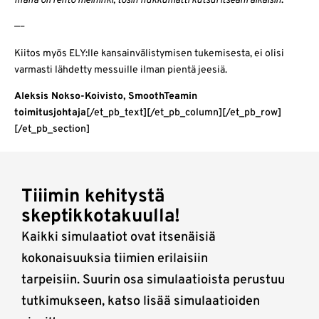
Illalla oli rento meininki, tosin nukkumatti kutsui itseäni aikaisin
.
—–
Kiitos myös ELY:lle kansainvälistymisen tukemisesta, ei olisi
varmasti lähdetty messuille ilman pientä jeesiä.
Aleksis Nokso-Koivisto, SmoothTeamin
toimitusjohtaja
[/et_pb_text][/et_pb_column][/et_pb_row]
[/et_pb_section]
Tiiimin kehitystä
skeptikkotakuulla!
Kaikki simulaatiot ovat itsenäisiä
kokonaisuuksia tiimien erilaisiin
tarpeisiin. Suurin osa simulaatioista perustuu
tutkimukseen, katso lisää simulaatioiden