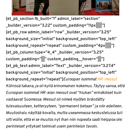
[et_pb_section fb_built=”1″ admin_label=”section”
_builder_version=”3.22″ custom_padding=”11px|||||”]
[et_pb_row admin_label=”row” _builder_version=”3.25″
background_size=”initial” background_position=”top_left”
background_repeat=”repeat” custom_padding=”4px|||||”]
[et_pb_column type=”4_4″ _builder_version=”3.25″
custom_padding=”|||” custom_padding__hover=”|||”]
[et_pb_text admin_label=”Text” _builder_version=”3.27.4″
background_size=”initial” background_position=”top_left”
background_repeat=”repeat”]
Euroopan isoimmat
HR-messut
Kölnissä takana, ja oli kyllä erinomainen kokemus. Täytyy sanoa, että
Euroopan isoimmat HR-alan messut ovat “hiukan” erinäköiset kuin
vastaavat Suomessa. Messut oli nimeä myöten brändätty
tulevaisuuteen, ketteryyteen, “permanent betaan” ja niin edelleen.
Muutoshalu näyttää kovalta, mutta useammassa keskustelussa tuli
silti esille, että ei se muutos nyt ihan niin nopeata saati helppoa ole:
perinteiset yritykset toimivat usein perinteisin tavoin.