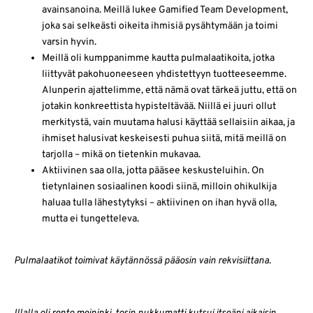
avainsanoina. Meillä lukee Gamified Team Development,
joka sai selkeästi oikeita ihmisiä pysähtymään ja toimi
varsin hyvin.
Meillä oli kumppanimme kautta pulmalaatikoita, jotka
liittyvät pakohuoneeseen yhdistettyyn tuotteeseemme.
Alunperin ajattelimme, että nämä ovat tärkeä juttu, että on
jotakin konkreettista hypisteltävää. Niillä ei juuri ollut
merkitystä, vain muutama halusi käyttää sellaisiin aikaa, ja
ihmiset halusivat keskeisesti puhua siitä, mitä meillä on
tarjolla – mikä on tietenkin mukavaa.
Aktiivinen saa olla, jotta pääsee keskusteluihin. On
tietynlainen sosiaalinen koodi siinä, milloin ohikulkija
haluaa tulla lähestytyksi – aktiivinen on ihan hyvä olla,
mutta ei tungetteleva.
Pulmalaatikot toimivat käytännössä pääosin vain rekvisiittana.