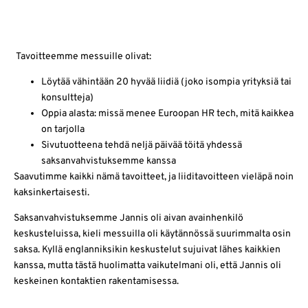
Tavoitteemme messuille olivat:
Löytää vähintään 20 hyvää liidiä (joko isompia yrityksiä tai
konsultteja)
Oppia alasta: missä menee Euroopan HR tech, mitä kaikkea
on tarjolla
Sivutuotteena tehdä neljä päivää töitä yhdessä
saksanvahvistuksemme kanssa
Saavutimme kaikki nämä tavoitteet, ja liiditavoitteen vieläpä noin
kaksinkertaisesti.
Saksanvahvistuksemme Jannis oli aivan avainhenkilö
keskusteluissa, kieli messuilla oli käytännössä suurimmalta osin
saksa. Kyllä englanniksikin keskustelut sujuivat lähes kaikkien
kanssa, mutta tästä huolimatta vaikutelmani oli, että
Jannis oli
keskeinen kontaktien rakentamisessa.