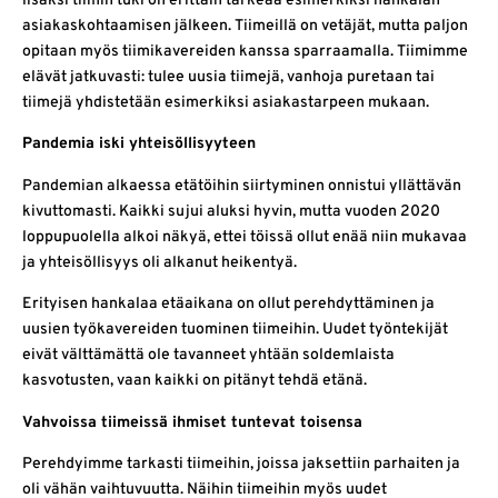
lisäksi tiimin tuki on erittäin tärkeää esimerkiksi hankalan
asiakaskohtaamisen jälkeen. Tiimeillä on vetäjät, mutta paljon
opitaan myös tiimikavereiden kanssa sparraamalla. Tiimimme
elävät jatkuvasti: tulee uusia tiimejä, vanhoja puretaan tai
tiimejä yhdistetään esimerkiksi asiakastarpeen mukaan.
Pandemia iski yhteisöllisyyteen
Pandemian alkaessa etätöihin siirtyminen onnistui yllättävän
kivuttomasti. Kaikki sujui aluksi hyvin, mutta vuoden 2020
loppupuolella alkoi näkyä, ettei töissä ollut enää niin mukavaa
ja yhteisöllisyys oli alkanut heikentyä.
Erityisen hankalaa etäaikana on ollut perehdyttäminen ja
uusien työkavereiden tuominen tiimeihin. Uudet työntekijät
eivät välttämättä ole tavanneet yhtään soldemlaista
kasvotusten, vaan kaikki on pitänyt tehdä etänä.
Vahvoissa tiimeissä ihmiset tuntevat toisensa
Perehdyimme tarkasti tiimeihin, joissa jaksettiin parhaiten ja
oli vähän vaihtuvuutta. Näihin tiimeihin myös uudet