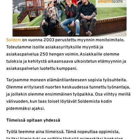
Soldem
on vuonna 2003 perustettu myynnin monitoimitalo.
Toteutamme isoille asiakasyrityksille myyntiä ja
asiakaspalvelua 250 hengen voimin. Asiakkaille olemme
tuloksia ja kehitystä aikaansaava ulkoistetun etämyynnin ja
asiakaspalvelun luotettu kumppani.
Tarjoamme moneen elämäntilanteeseen sopivia työsuhteita.
Olemme erityisesti nuorten keskuudessa tunnettu työnantaja,
ja joillekin olemme ensimmäinen työpaikka. Osa viihtyy meillä
välivuoden, kun taas toiset löytävät Soldemista kodin
pidemmäksi ajaksi.
Tiimeissä opitaan yhdessä
Työtä teemme aina tiimeissä. Tämä nopeuttaa oppimista,