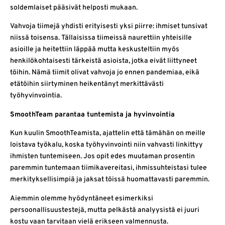
soldemlaiset pääsivät helposti mukaan.
Vahvoja tiimejä yhdisti erityisesti yksi piirre: ihmiset tunsivat
niissä toisensa. Tällaisissa tiimeissä naurettiin yhteisille
asioille ja heitettiin läppää mutta keskusteltiin myös
henkilökohtaisesti tärkeistä asioista, jotka eivät liittyneet
töihin. Nämä tiimit olivat vahvoja jo ennen pandemiaa, eikä
etätöihin siirtyminen heikentänyt merkittävästi
työhyvinvointia.
SmoothTeam parantaa tuntemista ja hyvinvointia
Kun kuulin SmoothTeamista, ajattelin että tämähän on meille
loistava työkalu, koska työhyvinvointi niin vahvasti linkittyy
ihmisten tuntemiseen. Jos opit edes muutaman prosentin
paremmin tuntemaan tiimikavereitasi, ihmissuhteistasi tulee
merkityksellisimpiä ja jaksat töissä huomattavasti paremmin.
Aiemmin olemme hyödyntäneet esimerkiksi
persoonallisuustestejä, mutta pelkästä analyysistä ei juuri
kostu vaan tarvitaan vielä erikseen valmennusta.