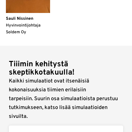
Sauli Nissinen
Hyvinvointijohtaja
Soldem Oy
Tiiimin kehitystä
skeptikkotakuulla!
Kaikki simulaatiot ovat itsenäisiä
kokonaisuuksia tiimien erilaisiin
tarpeisiin. Suurin osa simulaatioista perustuu
tutkimukseen, katso lisää simulaatioiden
sivuilta.