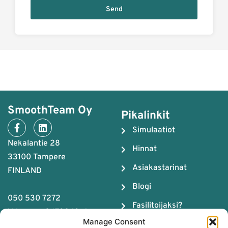
Send
SmoothTeam Oy
Pikalinkit
Simulaatiot
Nekalantie 28
Hinnat
33100 Tampere
Asiakastarinat
FINLAND
Blogi
050 530 7272
Fasilitoijaksi?
Y-tunnus: 2679043-4
Manage Consent
Meistä