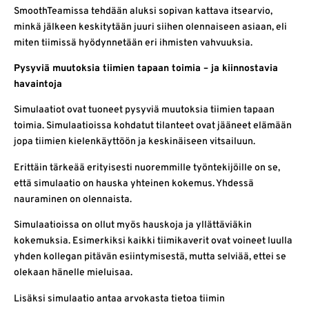
SmoothTeamissa tehdään aluksi sopivan kattava itsearvio,
minkä jälkeen keskitytään juuri siihen olennaiseen asiaan, eli
miten tiimissä hyödynnetään eri ihmisten vahvuuksia.
Pysyviä muutoksia tiimien tapaan toimia – ja kiinnostavia
havaintoja
Simulaatiot ovat tuoneet pysyviä muutoksia tiimien tapaan
toimia. Simulaatioissa kohdatut tilanteet ovat jääneet elämään
jopa tiimien kielenkäyttöön ja keskinäiseen vitsailuun.
Erittäin tärkeää erityisesti nuoremmille työntekijöille on se,
että simulaatio on hauska yhteinen kokemus. Yhdessä
nauraminen on olennaista.
Simulaatioissa on ollut myös hauskoja ja yllättäviäkin
kokemuksia. Esimerkiksi kaikki tiimikaverit ovat voineet luulla
yhden kollegan pitävän esiintymisestä, mutta selviää, ettei se
olekaan hänelle mieluisaa.
Lisäksi simulaatio antaa arvokasta tietoa tiimin