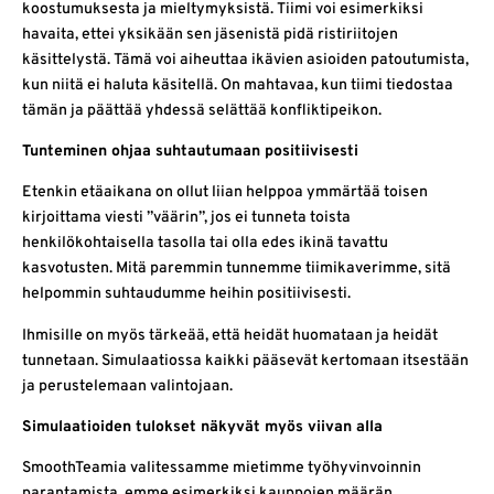
koostumuksesta ja mieltymyksistä. Tiimi voi esimerkiksi
havaita, ettei yksikään sen jäsenistä pidä ristiriitojen
käsittelystä. Tämä voi aiheuttaa ikävien asioiden patoutumista,
kun niitä ei haluta käsitellä. On mahtavaa, kun tiimi tiedostaa
tämän ja päättää yhdessä selättää konfliktipeikon.
Tunteminen ohjaa suhtautumaan positiivisesti
Etenkin etäaikana on ollut liian helppoa ymmärtää toisen
kirjoittama viesti ”väärin”, jos ei tunneta toista
henkilökohtaisella tasolla tai olla edes ikinä tavattu
kasvotusten. Mitä paremmin tunnemme tiimikaverimme, sitä
helpommin suhtaudumme heihin positiivisesti.
Ihmisille on myös tärkeää, että heidät huomataan ja heidät
tunnetaan. Simulaatiossa kaikki pääsevät kertomaan itsestään
ja perustelemaan valintojaan.
Simulaatioiden tulokset näkyvät myös viivan alla
SmoothTeamia valitessamme mietimme työhyvinvoinnin
parantamista, emme esimerkiksi kauppojen määrän