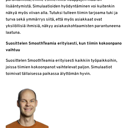
lisääntymistä. Simulaatioiden hyödyntäminen voi kuitenkin
näkyä myös viivan alla. Tutuksi tulleen tiimin tarjoama tuki ja
turva sekä ymmärrys siitä, että myös asiakkaat ovat
yksilöllisiä ihmisiä, näkyy asiakaskohtaamisten parantuneena
laatuna.
Suosittelen SmoothTeamia erityisesti, kun tiimin kokoonpano
vaihtuu
Suosittelen SmoothTeamia erityisesti kaikkiin työpaikkoihin,
joissa tiimien kokoonpanot vaihtelevat paljon. Simulaatiot
toimivat tällaisessa paikassa älyttömän hyvin.