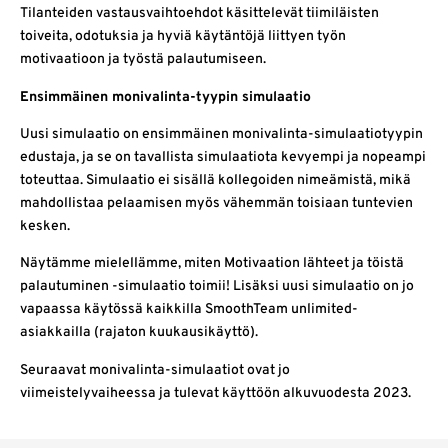
Tilanteiden vastausvaihtoehdot käsittelevät tiimiläisten
toiveita, odotuksia ja hyviä käytäntöjä liittyen työn
motivaatioon ja työstä palautumiseen.
Ensimmäinen monivalinta-tyypin simulaatio
Uusi simulaatio on ensimmäinen monivalinta-simulaatiotyypin
edustaja, ja se on tavallista simulaatiota kevyempi ja nopeampi
toteuttaa. Simulaatio ei sisällä kollegoiden nimeämistä, mikä
mahdollistaa pelaamisen myös vähemmän toisiaan tuntevien
kesken.
Näytämme mielellämme, miten Motivaation lähteet ja töistä
palautuminen -simulaatio toimii! Lisäksi uusi simulaatio on jo
vapaassa käytössä kaikkilla SmoothTeam unlimited-
asiakkailla (rajaton kuukausikäyttö).
Seuraavat monivalinta-simulaatiot ovat jo
viimeistelyvaiheessa ja tulevat käyttöön alkuvuodesta 2023.