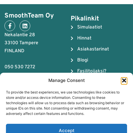
SmoothTeam Oy
Pikalinkit
Simulaatiot
Nekalantie 28
Hinnat
33100 Tampere
Asiakastarinat
FINLAND
Blogi
050 530 7272
Fasilitoijaksi?
Y-tunnus: 2679043-4
Manage Consent
Meistä
To provide the best experiences, we use technologies like cookies to
Tiimityön ABC
store and/or access device information. Consenting to these
technologies will allow us to process data such as browsing behavior or
Lataa Tiimikemian
unique IDs on this site. Not consenting or withdrawing consent, may
opas
adversely affect certain features and functions.
Varaa maksuton
Accept
sparraus