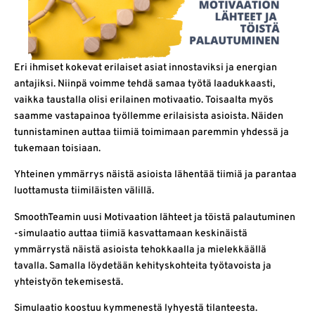
Eri ihmiset kokevat erilaiset asiat innostaviksi ja energian
antajiksi. Niinpä voimme tehdä samaa työtä laadukkaasti,
vaikka taustalla olisi erilainen motivaatio. Toisaalta myös
saamme vastapainoa työllemme erilaisista asioista. Näiden
tunnistaminen auttaa tiimiä toimimaan paremmin yhdessä ja
tukemaan toisiaan.
Yhteinen ymmärrys näistä asioista lähentää tiimiä ja parantaa
luottamusta tiimiläisten välillä.
SmoothTeamin uusi Motivaation lähteet ja töistä palautuminen
-simulaatio auttaa tiimiä kasvattamaan keskinäistä
ymmärrystä näistä asioista tehokkaalla ja mielekkäällä
tavalla. Samalla löydetään kehityskohteita työtavoista ja
yhteistyön tekemisestä.
Simulaatio koostuu kymmenestä lyhyestä tilanteesta.