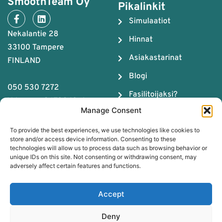
SmoothTeam Oy
Pikalinkit
Simulaatiot
Nekalantie 28
Hinnat
33100 Tampere
Asiakastarinat
FINLAND
Blogi
050 530 7272
Fasilitoijaksi?
Y-tunnus: 2679043-4
Manage Consent
Meistä
To provide the best experiences, we use technologies like cookies to
Tiimityön ABC
store and/or access device information. Consenting to these
technologies will allow us to process data such as browsing behavior or
Lataa Tiimikemian
unique IDs on this site. Not consenting or withdrawing consent, may
opas
adversely affect certain features and functions.
Varaa maksuton
Accept
sparraus
Deny