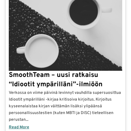
SmoothTeam – uusi ratkaisu
“Idiootit ympärilläni”​-ilmiöön
Verkossa on viime päivinä levinnyt vauhdilla supersuosittua
Idiootit ympärilläni -kirjaa kritisoiva kirjoitus. Kirjoitus
kyseenalaistaa kirjan väittämän lisäksi ylipäänsä
persoonallisuustestien (kuten MBTI ja DISC) tieteellisen
perustan...
Read More