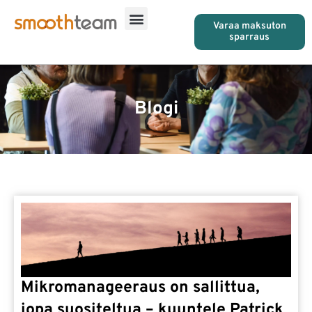
Varaa maksuton
sparraus
Blogi
Mikromanageeraus on sallittua,
jopa suositeltua – kuuntele Patrick